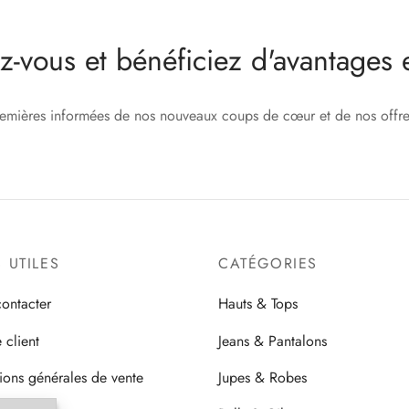
plusieurs
plusieurs
variations.
variations.
ez-vous et bénéficiez d'avantages e
Les
Les
options
options
peuvent
peuvent
remières informées de nos nouveaux coups de cœur et de nos offres
être
être
choisies
choisies
sur
sur
la
la
page
page
du
du
S UTILES
CATÉGORIES
produit
produit
ontacter
Hauts & Tops
 client
Jeans & Pantalons
ions générales de vente
Jupes & Robes