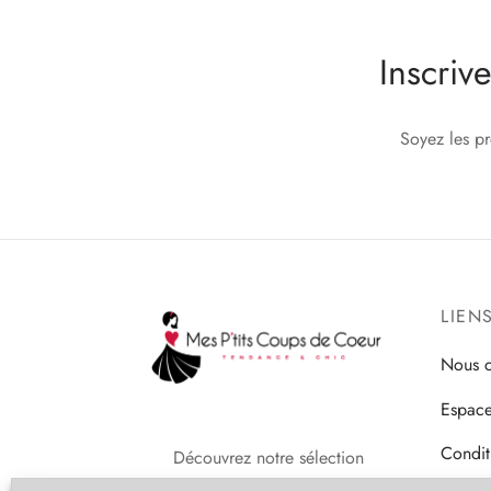
plusieurs
variations.
Inscriv
Les
options
peuvent
Soyez les p
être
choisies
sur
la
page
du
LIEN
produit
Nous c
Espace
Condit
Découvrez notre sélection
de
Vêtements Féminins Tendances Et