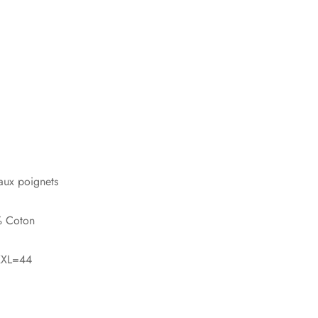
aux poignets
% Coton
XXL=44