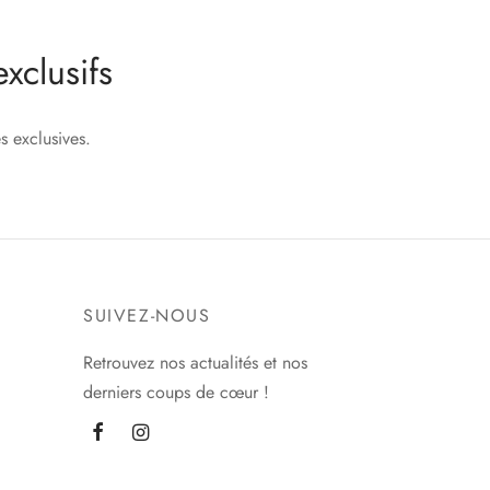
plusieurs
variations.
xclusifs
Les
options
peuvent
 exclusives.
être
choisies
sur
la
page
du
SUIVEZ-NOUS
produit
Retrouvez nos actualités et nos
derniers coups de cœur !