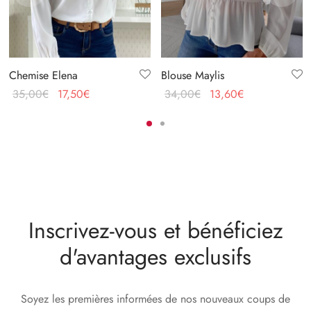
Chemise Elena
Blouse Maylis
Le prix
Le prix
Le prix
Le prix
35,00
€
17,50
€
34,00
€
13,60
€
initial
actuel
initial
actuel
était :
est :
était :
est :
35,00€.
17,50€.
34,00€.
13,60€.
Inscrivez-vous et bénéficiez
d'avantages exclusifs
Soyez les premières informées de nos nouveaux coups de