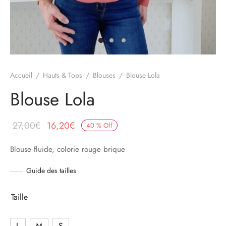
ts & Combis
es & Manteaux
ssoires
Accueil
/
Hauts & Tops
/
Blouses
/
Blouse Lola
Blouse Lola
Le prix
Le prix
27,00
€
16,20
€
40
%
Off
initial
actuel
Blouse fluide, colorie rouge brique
était :
est :
27,00€.
16,20€.
Guide des tailles
Taille
L
M
S